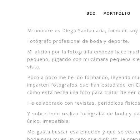
BIO
PORTFOLIO
Mi nombre es Diego Santamaría, también soy 
Fotógrafo profesional de boda y deporte.
Mi afición por la fotografía empezó hace muc
pequeño, jugando con mi cámara pequeña sie
vista.
Poco a poco me he ido formando, leyendo mucho
imparten fotógrafos que han estudiado en E
cómo está hecha una foto para tratar de ser c
He colaborado con revistas, periódicos físico
Y sobre todo realizo fotógrafía de boda y pa
único, irrepetible.
Me gusta buscar esa emoción y que se vea en 
boda para mi es un reto que disfruto, la prepa