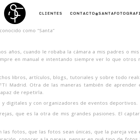
CLIENTES
CONTACTO@SANTAFOTOGRAFI
conocido como “Santa”
hos años, cuando le robaba la cámara a mis padres o mis 
mpre en manual e intentando siempre ver lo que otros n
s libros, artículos, blogs, tutoriales y sobre todo rea
FTI Madrid. Otra de las maneras también de aprender e
apaz de repetirla.
s y digitales y con organizadores de eventos deportivos.
rejas, que es la otra de mis grandes pasiones. El capta
las fotos, que las fotos sean únicas, que la pareja vea
ración, conocer a la pareja, pensar en qué tipo de fotos l